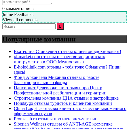
0
комментариев
Inline Feedbacks
View all comments
Искать:
Популярные компании
Екатерина Станкевич отзывы клиентов вдохновляют!
xl-market.com отзывы о качестве медицинских
инструментов в ООО Медпоставка
E-holodilnik.com отзывы - тебя тоже Обманули? Пиши
здесь!
Фонд Архангела Михаила отзывы о работе
благотворительного фонда
Пансионат Дерево жизни отзывы про Центр
Профессиональной реабилитации и гериатрии
Строительная компания ЦНА отзывы о застройщике
Holidaygo отзывы туристов и клиентов компании
China Logistics отзывы клиентов о качестве таможенного
оформления грузов
Promsnab.ru отзывы про интернет-магазин
Siberian Wellness отзывы об ANTI-AGE косметике