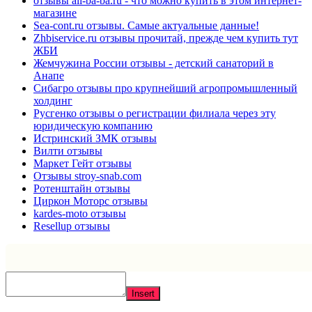
отзывы ali-ba-ba.ru - что можно купить в этом интернет-
магазине
Sea-cont.ru отзывы. Самые актуальные данные!
Zhbiservice.ru отзывы прочитай, прежде чем купить тут
ЖБИ
Жемчужина России отзывы - детский санаторий в
Анапе
Сибагро отзывы про крупнейший агропромышленный
холдинг
Русгенко отзывы о регистрации филиала через эту
юридическую компанию
Истринский ЗМК отзывы
Вилти отзывы
Маркет Гейт отзывы
Отзывы stroy-snab.com
Ротенштайн отзывы
Циркон Моторс отзывы
kardes-moto отзывы
Resellup отзывы
Insert