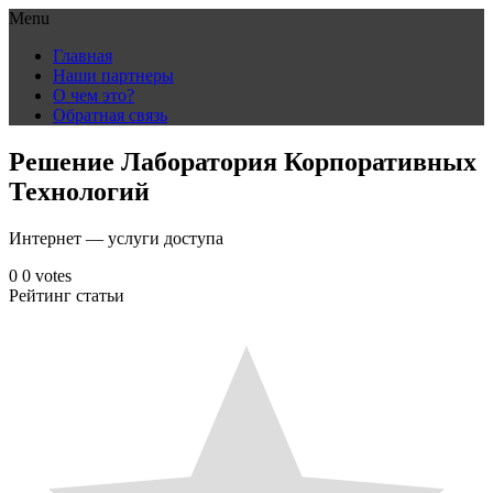
Menu
Skip
Главная
to
Наши партнеры
content
О чем это?
Обратная связь
Решение Лаборатория Корпоративных
Технологий
Интернет — услуги доступа
0
0
votes
Рейтинг статьи