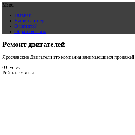
Menu
Skip
Главная
to
Наши партнеры
content
О чем это?
Обратная связь
Ремонт двигателей
Ярославские Двигатели это компания занимающиеся продажей д
0
0
votes
Рейтинг статьи