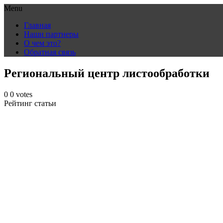
Menu
Skip
Главная
to
Наши партнеры
content
О чем это?
Обратная связь
Региональный центр листообработки
0
0
votes
Рейтинг статьи