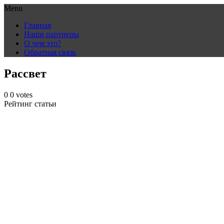
Menu
Skip
Главная
to
Наши партнеры
content
О чем это?
Обратная связь
Рассвет
0
0
votes
Рейтинг статьи