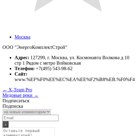
Москва
ООО "ЭнергоКомплектСтрой"
Адрес:
127299, г. Москва, ул. Космонавта Волкова д 10
стр 1 Рядом с метро Войковская
Телефон:
+7(495) 543-98-62
Сайт:
www.%EF%F0%EE%EC%EA%EE%F2%B8%EB.%F0%F4
←
X-Team Pro
Медовые реки
→
Подписаться
Подписка