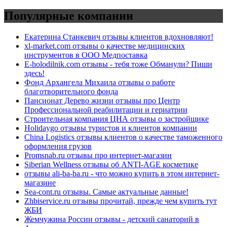
Популярные компании
Екатерина Станкевич отзывы клиентов вдохновляют!
xl-market.com отзывы о качестве медицинских
инструментов в ООО Медпоставка
E-holodilnik.com отзывы - тебя тоже Обманули? Пиши
здесь!
Фонд Архангела Михаила отзывы о работе
благотворительного фонда
Пансионат Дерево жизни отзывы про Центр
Профессиональной реабилитации и гериатрии
Строительная компания ЦНА отзывы о застройщике
Holidaygo отзывы туристов и клиентов компании
China Logistics отзывы клиентов о качестве таможенного
оформления грузов
Promsnab.ru отзывы про интернет-магазин
Siberian Wellness отзывы об ANTI-AGE косметике
отзывы ali-ba-ba.ru - что можно купить в этом интернет-
магазине
Sea-cont.ru отзывы. Самые актуальные данные!
Zhbiservice.ru отзывы прочитай, прежде чем купить тут
ЖБИ
Жемчужина России отзывы - детский санаторий в