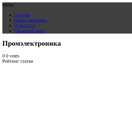
Menu
Skip
Главная
to
Наши партнеры
content
О чем это?
Обратная связь
Промэлектроника
0
0
votes
Рейтинг статьи