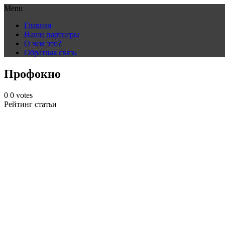
Menu
Skip
Главная
to
Наши партнеры
content
О чем это?
Обратная связь
Профокно
0
0
votes
Рейтинг статьи