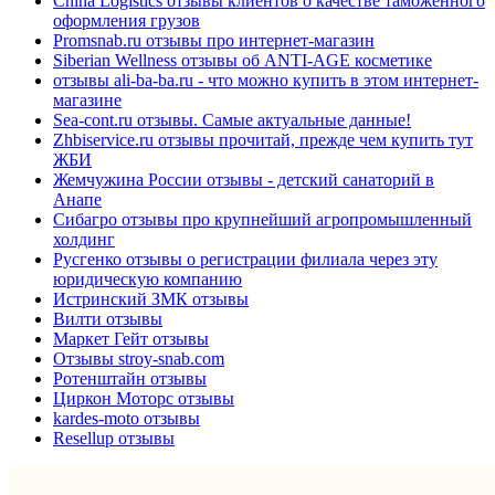
China Logistics отзывы клиентов о качестве таможенного
оформления грузов
Promsnab.ru отзывы про интернет-магазин
Siberian Wellness отзывы об ANTI-AGE косметике
отзывы ali-ba-ba.ru - что можно купить в этом интернет-
магазине
Sea-cont.ru отзывы. Самые актуальные данные!
Zhbiservice.ru отзывы прочитай, прежде чем купить тут
ЖБИ
Жемчужина России отзывы - детский санаторий в
Анапе
Сибагро отзывы про крупнейший агропромышленный
холдинг
Русгенко отзывы о регистрации филиала через эту
юридическую компанию
Истринский ЗМК отзывы
Вилти отзывы
Маркет Гейт отзывы
Отзывы stroy-snab.com
Ротенштайн отзывы
Циркон Моторс отзывы
kardes-moto отзывы
Resellup отзывы