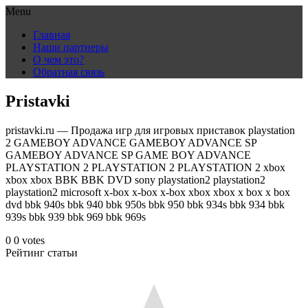
Menu
Skip
Главная
to
Наши партнеры
content
О чем это?
Обратная связь
Pristavki
pristavki.ru — Продажа игр для игровых приставок playstation
2 GAMEBOY ADVANCE GAMEBOY ADVANCE SP
GAMEBOY ADVANCE SP GAME BOY ADVANCE
PLAYSTATION 2 PLAYSTATION 2 PLAYSTATION 2 xbox
xbox xbox BBK BBK DVD sony playstation2 playstation2
playstation2 microsoft x-box x-box x-box xbox xbox x box x box
dvd bbk 940s bbk 940 bbk 950s bbk 950 bbk 934s bbk 934 bbk
939s bbk 939 bbk 969 bbk 969s
0
0
votes
Рейтинг статьи