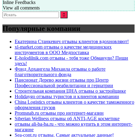
Inline Feedbacks
View all comments
Искать:
Популярные компании
Екатерина Станкевич отзывы клиентов вдохновляют!
xl-market.com отзывы о качестве медицинских
инструментов в ООО Медпоставка
E-holodilnik.com отзывы - тебя тоже Обманули? Пиши
здесь!
Фонд Архангела Михаила отзывы о работе
благотворительного фонда
Пансионат Дерево жизни отзывы про Центр
Профессиональной реабилитации и гериатрии
Строительная компания ЦНА отзывы о застройщике
Holidaygo отзывы туристов и клиентов компании
China Logistics отзывы клиентов о качестве таможенного
оформления грузов
Promsnab.ru отзывы про интернет-магазин
Siberian Wellness отзывы об ANTI-AGE косметике
отзывы ali-ba-ba.ru - что можно купить в этом интернет-
магазине
Sea-cont.ru отзывы. Самые актуальные данные!