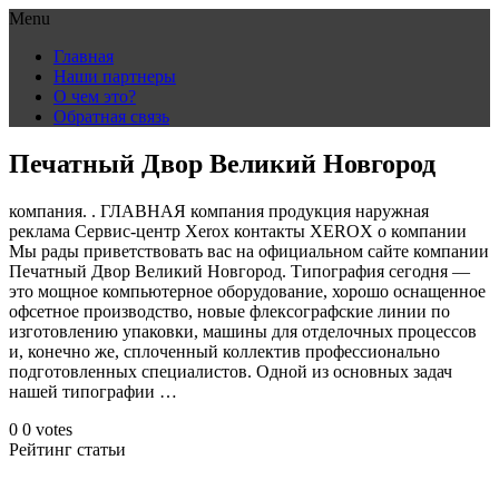
Menu
Skip
Главная
to
Наши партнеры
content
О чем это?
Обратная связь
Печатный Двор Великий Новгород
компания. . ГЛАВНАЯ компания продукция наружная
реклама Сервис-центр Xerox контакты XEROX о компании
Мы рады приветствовать вас на официальном сайте компании
Печатный Двор Великий Новгород. Типография сегодня —
это мощное компьютерное оборудование, хорошо оснащенное
офсетное производство, новые флексографские линии по
изготовлению упаковки, машины для отделочных процессов
и, конечно же, сплоченный коллектив профессионально
подготовленных специалистов. Одной из основных задач
нашей типографии …
0
0
votes
Рейтинг статьи