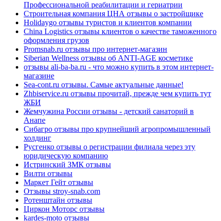
Профессиональной реабилитации и гериатрии
Строительная компания ЦНА отзывы о застройщике
Holidaygo отзывы туристов и клиентов компании
China Logistics отзывы клиентов о качестве таможенного
оформления грузов
Promsnab.ru отзывы про интернет-магазин
Siberian Wellness отзывы об ANTI-AGE косметике
отзывы ali-ba-ba.ru - что можно купить в этом интернет-
магазине
Sea-cont.ru отзывы. Самые актуальные данные!
Zhbiservice.ru отзывы прочитай, прежде чем купить тут
ЖБИ
Жемчужина России отзывы - детский санаторий в
Анапе
Сибагро отзывы про крупнейший агропромышленный
холдинг
Русгенко отзывы о регистрации филиала через эту
юридическую компанию
Истринский ЗМК отзывы
Вилти отзывы
Маркет Гейт отзывы
Отзывы stroy-snab.com
Ротенштайн отзывы
Циркон Моторс отзывы
kardes-moto отзывы