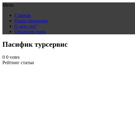
Menu
Skip
Главная
to
Наши партнеры
content
О чем это?
Обратная связь
Пасифик турсервис
0
0
votes
Рейтинг статьи