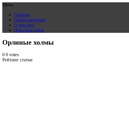
Menu
Skip
Главная
to
Наши партнеры
content
О чем это?
Обратная связь
Орлиные холмы
0
0
votes
Рейтинг статьи