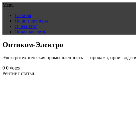
Menu
Skip
Главная
to
Наши партнеры
content
О чем это?
Обратная связь
Оптиком-Электро
Электротехническая промышленность — продажа, производст
0
0
votes
Рейтинг статьи