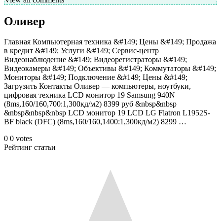
Оливер
Главная Компьютерная техника &#149; Цены &#149; Продажа
в кредит &#149; Услуги &#149; Сервис-центр
Видеонаблюдение &#149; Видеорегистраторы &#149;
Видеокамеры &#149; Объективы &#149; Коммутаторы &#149;
Мониторы &#149; Подключение &#149; Цены &#149;
Загрузить Контакты Оливер — компьютеры, ноутбуки,
цифровая техника LCD монитор 19 Samsung 940N
(8ms,160/160,700:1,300кд/м2) 8399 руб &nbsp&nbsp
&nbsp&nbsp&nbsp LCD монитор 19 LCD LG Flatron L1952S-
BF black (DFC) (8ms,160/160,1400:1,300кд/м2) 8299 …
0
0
votes
Рейтинг статьи