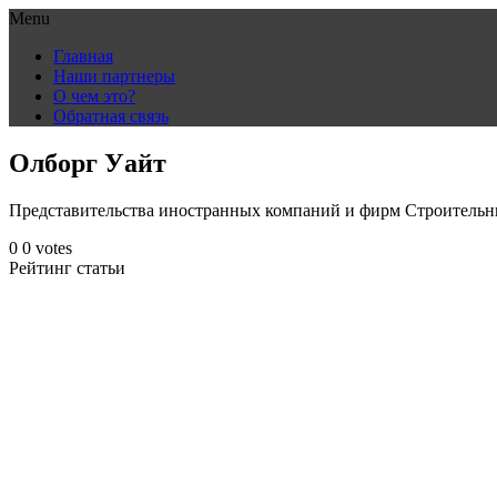
Menu
Skip
Главная
to
Наши партнеры
content
О чем это?
Обратная связь
Олборг Уайт
Представительства иностранных компаний и фирм Строительн
0
0
votes
Рейтинг статьи