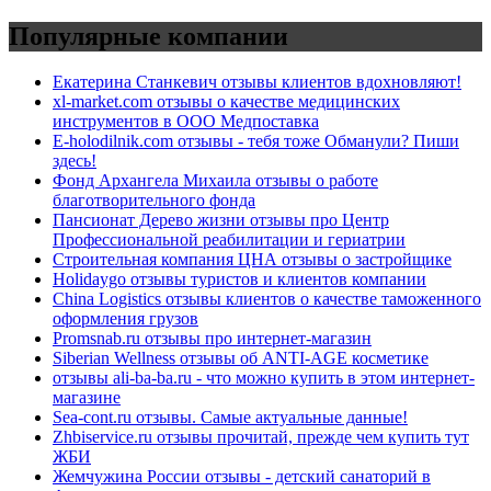
Популярные компании
Екатерина Станкевич отзывы клиентов вдохновляют!
xl-market.com отзывы о качестве медицинских
инструментов в ООО Медпоставка
E-holodilnik.com отзывы - тебя тоже Обманули? Пиши
здесь!
Фонд Архангела Михаила отзывы о работе
благотворительного фонда
Пансионат Дерево жизни отзывы про Центр
Профессиональной реабилитации и гериатрии
Строительная компания ЦНА отзывы о застройщике
Holidaygo отзывы туристов и клиентов компании
China Logistics отзывы клиентов о качестве таможенного
оформления грузов
Promsnab.ru отзывы про интернет-магазин
Siberian Wellness отзывы об ANTI-AGE косметике
отзывы ali-ba-ba.ru - что можно купить в этом интернет-
магазине
Sea-cont.ru отзывы. Самые актуальные данные!
Zhbiservice.ru отзывы прочитай, прежде чем купить тут
ЖБИ
Жемчужина России отзывы - детский санаторий в