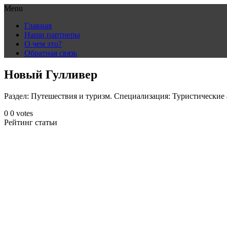
Menu
Skip
Главная
to
Наши партнеры
content
О чем это?
Обратная связь
Новый Гулливер
Раздел: Путешествия и туризм. Специализация: Туристические 
0
0
votes
Рейтинг статьи