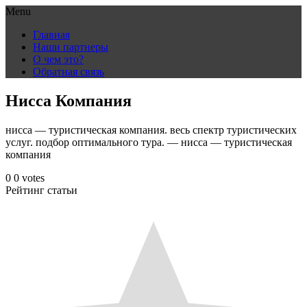
Menu
Skip
Главная
to
Наши партнеры
content
О чем это?
Обратная связь
Нисса Компания
нисса — туристическая компания. весь спектр туристических
услуг. подбор оптимального тура. — нисса — туристическая
компания
0
0
votes
Рейтинг статьи