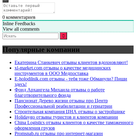
0
комментариев
Inline Feedbacks
View all comments
Искать:
Популярные компании
Екатерина Станкевич отзывы клиентов вдохновляют!
xl-market.com отзывы о качестве медицинских
инструментов в ООО Медпоставка
E-holodilnik.com отзывы - тебя тоже Обманули? Пиши
здесь!
Фонд Архангела Михаила отзывы о работе
благотворительного фонда
Пансионат Дерево жизни отзывы про Центр
Профессиональной реабилитации и гериатрии
Строительная компания ЦНА отзывы о застройщике
Holidaygo отзывы туристов и клиентов компании
China Logistics отзывы клиентов о качестве таможенного
оформления грузов
Promsnab.ru отзывы про интернет-магазин