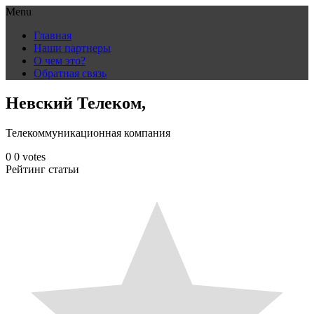
Menu
Skip
Главная
to
Наши партнеры
content
О чем это?
Обратная связь
Невский Телеком,
Телекоммуникационная компания
0
0
votes
Рейтинг статьи