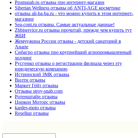
Promsnab.ru отзывы про интернет-магазин
Siberian Wellness отзывы об ANTI-AGE косметике
отзывы ali-ba-ba.ru - что можно купить в этом интернет-
магазине
Sea-cont.ru отзывы. Самые актуальные данные!
Zhbiservice.ru отзывы прочитай, прежде чем купить тут
ЖБИ
Жемчужина России отзывы - детский санаторий в
Анапе
Сибагро отзывы про крупнейший агропромышленный
холдинг
Русгенко отзывы о регистрации филиала через эту
юридическую компанию
Истринский ЗМК отзывы
Вилти отзывы
Маркет Гейт отзывы
Отзывы stroy-snab.com
Ротенштайн отзывы
Циркон Моторс отзывы
kardes-moto отзывы
Resellup отзывы