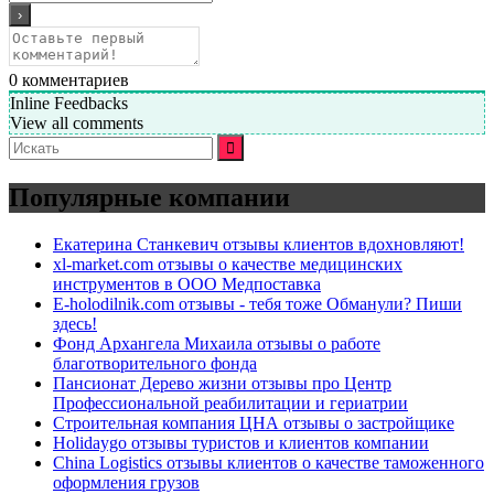
0
комментариев
Inline Feedbacks
View all comments
Искать:
Популярные компании
Екатерина Станкевич отзывы клиентов вдохновляют!
xl-market.com отзывы о качестве медицинских
инструментов в ООО Медпоставка
E-holodilnik.com отзывы - тебя тоже Обманули? Пиши
здесь!
Фонд Архангела Михаила отзывы о работе
благотворительного фонда
Пансионат Дерево жизни отзывы про Центр
Профессиональной реабилитации и гериатрии
Строительная компания ЦНА отзывы о застройщике
Holidaygo отзывы туристов и клиентов компании
China Logistics отзывы клиентов о качестве таможенного
оформления грузов