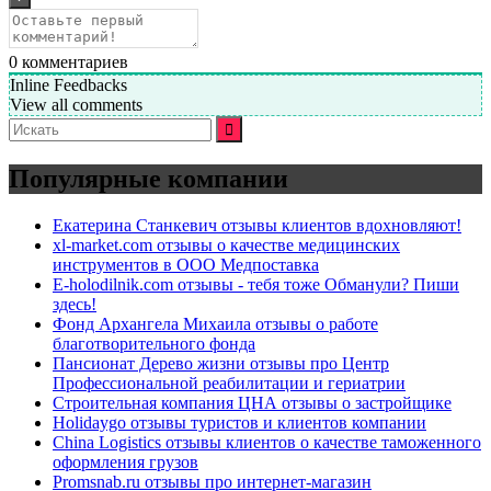
0
комментариев
Inline Feedbacks
View all comments
Искать:
Популярные компании
Екатерина Станкевич отзывы клиентов вдохновляют!
xl-market.com отзывы о качестве медицинских
инструментов в ООО Медпоставка
E-holodilnik.com отзывы - тебя тоже Обманули? Пиши
здесь!
Фонд Архангела Михаила отзывы о работе
благотворительного фонда
Пансионат Дерево жизни отзывы про Центр
Профессиональной реабилитации и гериатрии
Строительная компания ЦНА отзывы о застройщике
Holidaygo отзывы туристов и клиентов компании
China Logistics отзывы клиентов о качестве таможенного
оформления грузов
Promsnab.ru отзывы про интернет-магазин