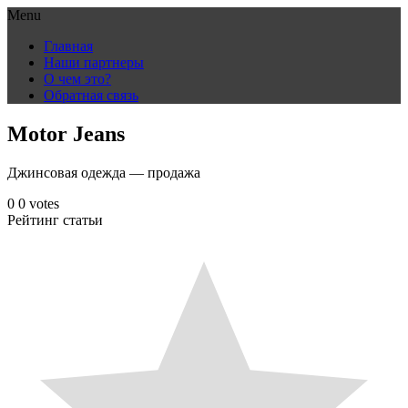
Menu
Skip
Главная
to
Наши партнеры
content
О чем это?
Обратная связь
Motor Jeans
Джинсовая одежда — продажа
0
0
votes
Рейтинг статьи