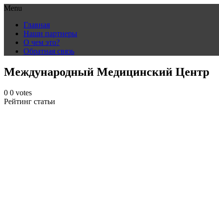
Menu
Skip
Главная
to
Наши партнеры
content
О чем это?
Обратная связь
Международный Медицинский Центр
0
0
votes
Рейтинг статьи