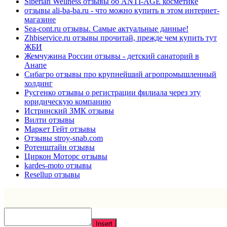
Siberian Wellness отзывы об ANTI-AGE косметике
отзывы ali-ba-ba.ru - что можно купить в этом интернет-
магазине
Sea-cont.ru отзывы. Самые актуальные данные!
Zhbiservice.ru отзывы прочитай, прежде чем купить тут
ЖБИ
Жемчужина России отзывы - детский санаторий в
Анапе
Сибагро отзывы про крупнейший агропромышленный
холдинг
Русгенко отзывы о регистрации филиала через эту
юридическую компанию
Истринский ЗМК отзывы
Вилти отзывы
Маркет Гейт отзывы
Отзывы stroy-snab.com
Ротенштайн отзывы
Циркон Моторс отзывы
kardes-moto отзывы
Resellup отзывы
Insert