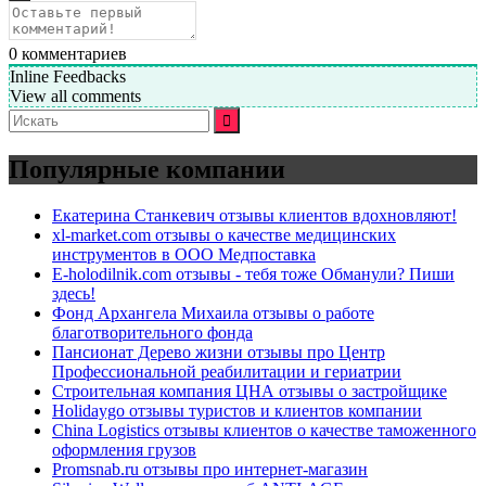
0
комментариев
Inline Feedbacks
View all comments
Искать:
Популярные компании
Екатерина Станкевич отзывы клиентов вдохновляют!
xl-market.com отзывы о качестве медицинских
инструментов в ООО Медпоставка
E-holodilnik.com отзывы - тебя тоже Обманули? Пиши
здесь!
Фонд Архангела Михаила отзывы о работе
благотворительного фонда
Пансионат Дерево жизни отзывы про Центр
Профессиональной реабилитации и гериатрии
Строительная компания ЦНА отзывы о застройщике
Holidaygo отзывы туристов и клиентов компании
China Logistics отзывы клиентов о качестве таможенного
оформления грузов
Promsnab.ru отзывы про интернет-магазин