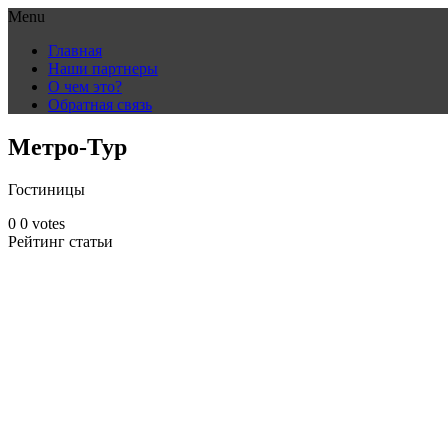
Menu
Skip
Главная
to
Наши партнеры
content
О чем это?
Обратная связь
Метро-Тур
Гостиницы
0
0
votes
Рейтинг статьи