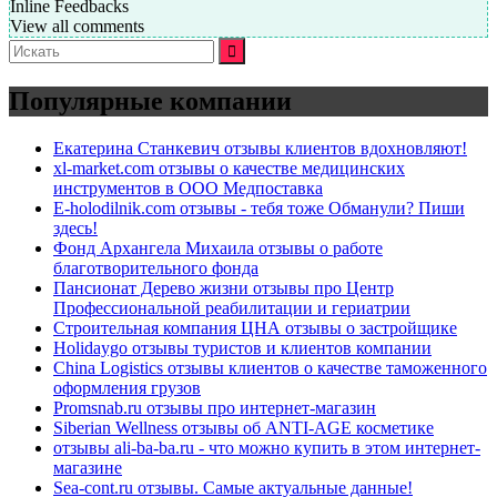
Inline Feedbacks
View all comments
Искать:
Популярные компании
Екатерина Станкевич отзывы клиентов вдохновляют!
xl-market.com отзывы о качестве медицинских
инструментов в ООО Медпоставка
E-holodilnik.com отзывы - тебя тоже Обманули? Пиши
здесь!
Фонд Архангела Михаила отзывы о работе
благотворительного фонда
Пансионат Дерево жизни отзывы про Центр
Профессиональной реабилитации и гериатрии
Строительная компания ЦНА отзывы о застройщике
Holidaygo отзывы туристов и клиентов компании
China Logistics отзывы клиентов о качестве таможенного
оформления грузов
Promsnab.ru отзывы про интернет-магазин
Siberian Wellness отзывы об ANTI-AGE косметике
отзывы ali-ba-ba.ru - что можно купить в этом интернет-
магазине
Sea-cont.ru отзывы. Самые актуальные данные!