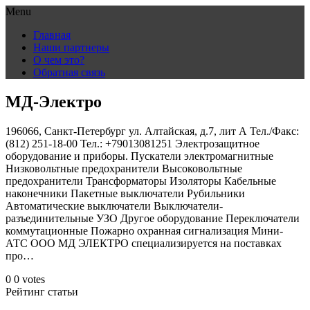
Menu
Skip
Главная
to
Наши партнеры
content
О чем это?
Обратная связь
МД-Электро
196066, Санкт-Петербург ул. Алтайская, д.7, лит А Тел./Факс:
(812) 251-18-00 Тел.: +79013081251 Электрозащитное
оборудование и приборы. Пускатели электромагнитные
Низковольтные предохранители Высоковольтные
предохранители Трансформаторы Изоляторы Кабельные
наконечники Пакетные выключатели Рубильники
Автоматические выключатели Выключатели-
разъединительные УЗО Другое оборудование Переключатели
коммутационные Пожарно охранная сигнализация Мини-
АТС ООО МД ЭЛЕКТРО специализируется на поставках
про…
0
0
votes
Рейтинг статьи