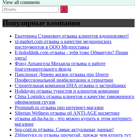
View all comments
Искать:
Популярные компании
Екатерина Станкевич отзывы клиентов вдохновляют!
xl-market.com отзывы о качестве медицинских
инструментов в ООО Медпоставка
E-holodilnik.com отзывы - тебя тоже Обманули? Пиши
здесь!
Фонд Архангела Михаила отзывы о работе
благотворительного фонда
Пансионат Дерево жизни отзывы про Центр
Профессиональной реабилитации и гериатрии
Строительная компания ЦНА отзывы о застройщике
Holidaygo отзывы туристов и клиентов компании
China Logistics отзывы клиентов о качестве таможенного
оформления грузов
Promsnab.ru отзывы про интернет-магазин
Siberian Wellness отзывы об ANTI-AGE косметике
отзывы ali-ba-ba.ru - что можно купить в этом интернет-
магазине
Sea-cont.ru отзывы. Самые актуальные данные!
Zhbiservice.ru отзывы прочитай, прежде чем купить тут