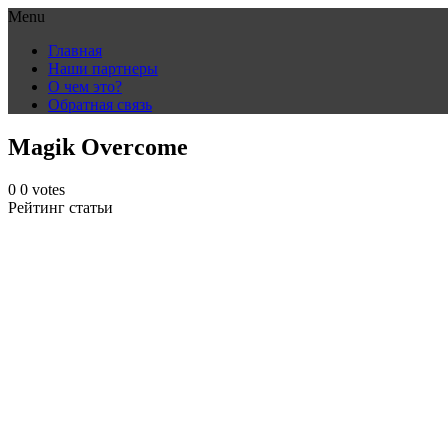
Menu
Skip
Главная
to
Наши партнеры
content
О чем это?
Обратная связь
Magik Overcome
0
0
votes
Рейтинг статьи