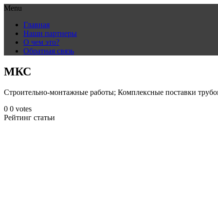
Menu
Skip
Главная
to
Наши партнеры
content
О чем это?
Обратная связь
МКС
Строительно-монтажные работы; Комплексные поставки трубо
0
0
votes
Рейтинг статьи