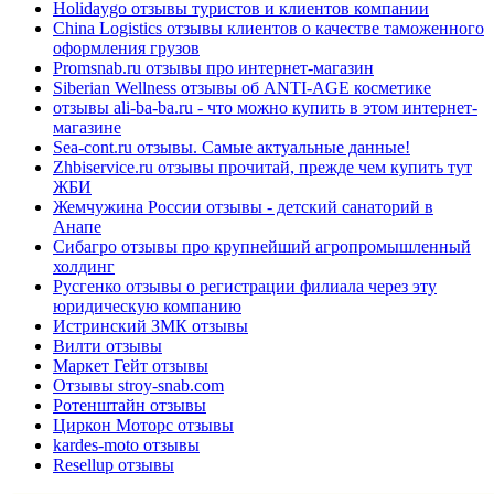
Holidaygo отзывы туристов и клиентов компании
China Logistics отзывы клиентов о качестве таможенного
оформления грузов
Promsnab.ru отзывы про интернет-магазин
Siberian Wellness отзывы об ANTI-AGE косметике
отзывы ali-ba-ba.ru - что можно купить в этом интернет-
магазине
Sea-cont.ru отзывы. Самые актуальные данные!
Zhbiservice.ru отзывы прочитай, прежде чем купить тут
ЖБИ
Жемчужина России отзывы - детский санаторий в
Анапе
Сибагро отзывы про крупнейший агропромышленный
холдинг
Русгенко отзывы о регистрации филиала через эту
юридическую компанию
Истринский ЗМК отзывы
Вилти отзывы
Маркет Гейт отзывы
Отзывы stroy-snab.com
Ротенштайн отзывы
Циркон Моторс отзывы
kardes-moto отзывы
Resellup отзывы