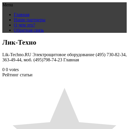
Menu
Skip
Главная
to
Наши партнеры
content
О чем это?
Обратная связь
Лик-Техно
Lik-Techno.RU Электрощитовое оборудование (495) 730-82-34,
363-49-44, моб. (495)798-74-23 Главная
0
0
votes
Рейтинг статьи