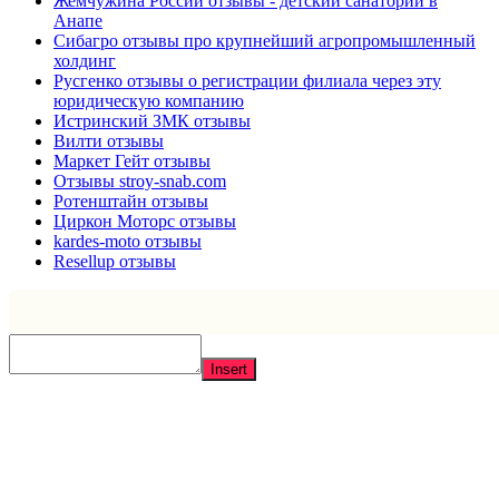
Жемчужина России отзывы - детский санаторий в
Анапе
Сибагро отзывы про крупнейший агропромышленный
холдинг
Русгенко отзывы о регистрации филиала через эту
юридическую компанию
Истринский ЗМК отзывы
Вилти отзывы
Маркет Гейт отзывы
Отзывы stroy-snab.com
Ротенштайн отзывы
Циркон Моторс отзывы
kardes-moto отзывы
Resellup отзывы
Insert