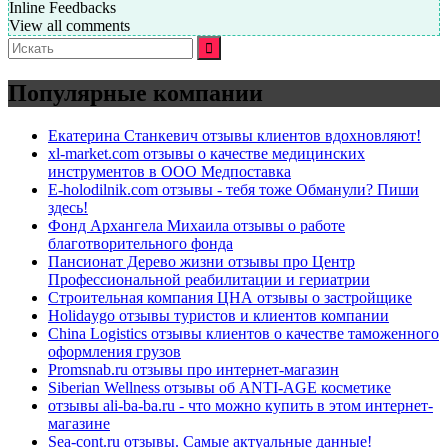
Inline Feedbacks
View all comments
Искать:
Популярные компании
Екатерина Станкевич отзывы клиентов вдохновляют!
xl-market.com отзывы о качестве медицинских
инструментов в ООО Медпоставка
E-holodilnik.com отзывы - тебя тоже Обманули? Пиши
здесь!
Фонд Архангела Михаила отзывы о работе
благотворительного фонда
Пансионат Дерево жизни отзывы про Центр
Профессиональной реабилитации и гериатрии
Строительная компания ЦНА отзывы о застройщике
Holidaygo отзывы туристов и клиентов компании
China Logistics отзывы клиентов о качестве таможенного
оформления грузов
Promsnab.ru отзывы про интернет-магазин
Siberian Wellness отзывы об ANTI-AGE косметике
отзывы ali-ba-ba.ru - что можно купить в этом интернет-
магазине
Sea-cont.ru отзывы. Самые актуальные данные!