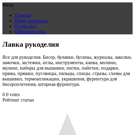
Menu
Skip
Главная
to
Наши партнеры
content
О чем это?
Обратная связь
Лавка рукоделия
Все для рукоделия. Бисер, булавки, бусины, журналы, заколки,
замочки, застежки, иглы, инструменты, канва, молнии,
мулине, наборы для вышивки, нитки, пайетки, подарки,
пряжа, пряжки, пуговицы, пяльцы, спицы, стразы, схемы для
вышивки, термоапликации, украшения, фурнитура для
бисероплетения, шторная фурнитура.
0
0
votes
Рейтинг статьи