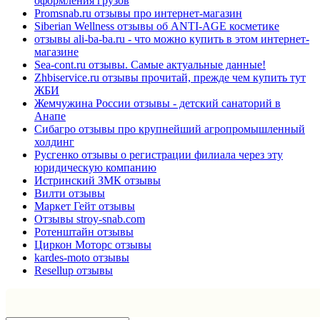
оформления грузов
Promsnab.ru отзывы про интернет-магазин
Siberian Wellness отзывы об ANTI-AGE косметике
отзывы ali-ba-ba.ru - что можно купить в этом интернет-
магазине
Sea-cont.ru отзывы. Самые актуальные данные!
Zhbiservice.ru отзывы прочитай, прежде чем купить тут
ЖБИ
Жемчужина России отзывы - детский санаторий в
Анапе
Сибагро отзывы про крупнейший агропромышленный
холдинг
Русгенко отзывы о регистрации филиала через эту
юридическую компанию
Истринский ЗМК отзывы
Вилти отзывы
Маркет Гейт отзывы
Отзывы stroy-snab.com
Ротенштайн отзывы
Циркон Моторс отзывы
kardes-moto отзывы
Resellup отзывы