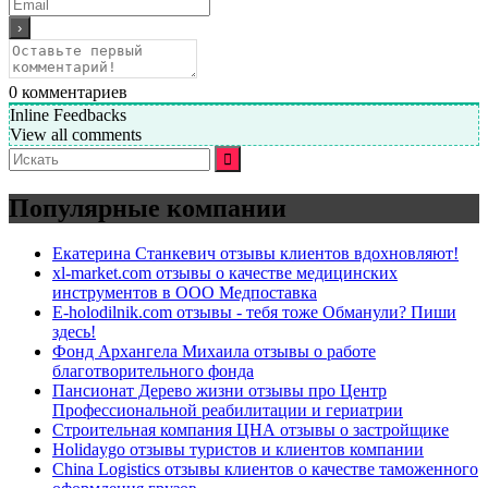
0
комментариев
Inline Feedbacks
View all comments
Искать:
Популярные компании
Екатерина Станкевич отзывы клиентов вдохновляют!
xl-market.com отзывы о качестве медицинских
инструментов в ООО Медпоставка
E-holodilnik.com отзывы - тебя тоже Обманули? Пиши
здесь!
Фонд Архангела Михаила отзывы о работе
благотворительного фонда
Пансионат Дерево жизни отзывы про Центр
Профессиональной реабилитации и гериатрии
Строительная компания ЦНА отзывы о застройщике
Holidaygo отзывы туристов и клиентов компании
China Logistics отзывы клиентов о качестве таможенного