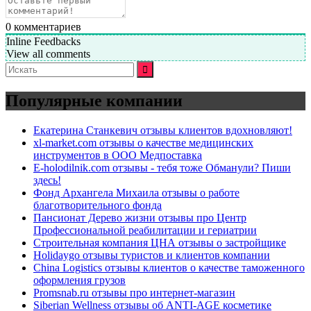
0
комментариев
Inline Feedbacks
View all comments
Искать:
Популярные компании
Екатерина Станкевич отзывы клиентов вдохновляют!
xl-market.com отзывы о качестве медицинских
инструментов в ООО Медпоставка
E-holodilnik.com отзывы - тебя тоже Обманули? Пиши
здесь!
Фонд Архангела Михаила отзывы о работе
благотворительного фонда
Пансионат Дерево жизни отзывы про Центр
Профессиональной реабилитации и гериатрии
Строительная компания ЦНА отзывы о застройщике
Holidaygo отзывы туристов и клиентов компании
China Logistics отзывы клиентов о качестве таможенного
оформления грузов
Promsnab.ru отзывы про интернет-магазин
Siberian Wellness отзывы об ANTI-AGE косметике