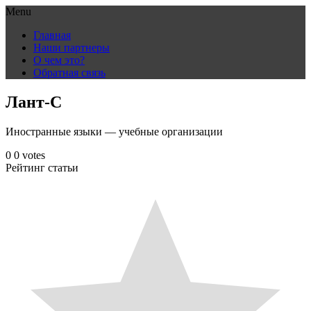
Menu
Skip
Главная
to
Наши партнеры
content
О чем это?
Обратная связь
Лант-С
Иностранные языки — учебные организации
0
0
votes
Рейтинг статьи