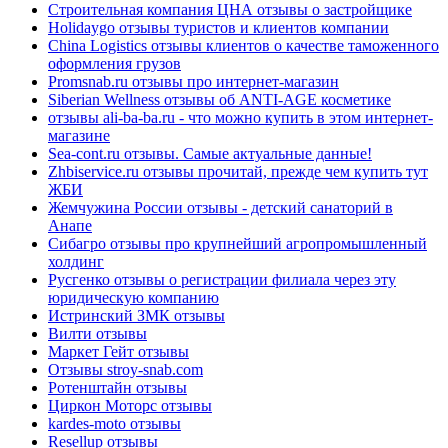
Строительная компания ЦНА отзывы о застройщике
Holidaygo отзывы туристов и клиентов компании
China Logistics отзывы клиентов о качестве таможенного
оформления грузов
Promsnab.ru отзывы про интернет-магазин
Siberian Wellness отзывы об ANTI-AGE косметике
отзывы ali-ba-ba.ru - что можно купить в этом интернет-
магазине
Sea-cont.ru отзывы. Самые актуальные данные!
Zhbiservice.ru отзывы прочитай, прежде чем купить тут
ЖБИ
Жемчужина России отзывы - детский санаторий в
Анапе
Сибагро отзывы про крупнейший агропромышленный
холдинг
Русгенко отзывы о регистрации филиала через эту
юридическую компанию
Истринский ЗМК отзывы
Вилти отзывы
Маркет Гейт отзывы
Отзывы stroy-snab.com
Ротенштайн отзывы
Циркон Моторс отзывы
kardes-moto отзывы
Resellup отзывы