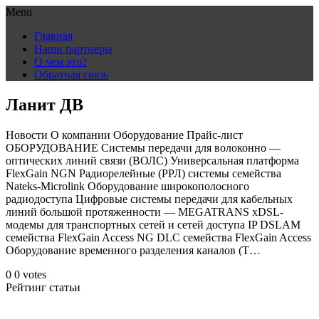
Menu
Skip
Главная
to
Наши партнеры
content
О чем это?
Обратная связь
Ланит ДВ
Новости О компании Оборудование Прайс-лист
ОБОРУДОВАНИЕ Системы передачи для волоконно —
оптических линий связи (ВОЛС) Универсальная платформа
FlexGain NGN Радиорелейные (РРЛ) системы семейства
Nateks-Microlink Оборудование широкополосного
радиодоступа Цифровые системы передачи для кабельных
линий большой протяженности — MEGATRANS xDSL-
модемы для транспортных сетей и сетей доступа IP DSLAM
семейства FlexGain Access NG DLC семейства FlexGain Access
Оборудование временного разделения каналов (T…
0
0
votes
Рейтинг статьи