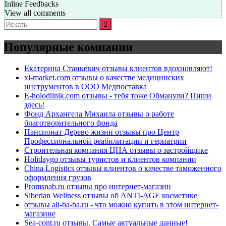
Inline Feedbacks
View all comments
Искать:
Популярные компании
Екатерина Станкевич отзывы клиентов вдохновляют!
xl-market.com отзывы о качестве медицинских
инструментов в ООО Медпоставка
E-holodilnik.com отзывы - тебя тоже Обманули? Пиши
здесь!
Фонд Архангела Михаила отзывы о работе
благотворительного фонда
Пансионат Дерево жизни отзывы про Центр
Профессиональной реабилитации и гериатрии
Строительная компания ЦНА отзывы о застройщике
Holidaygo отзывы туристов и клиентов компании
China Logistics отзывы клиентов о качестве таможенного
оформления грузов
Promsnab.ru отзывы про интернет-магазин
Siberian Wellness отзывы об ANTI-AGE косметике
отзывы ali-ba-ba.ru - что можно купить в этом интернет-
магазине
Sea-cont.ru отзывы. Самые актуальные данные!