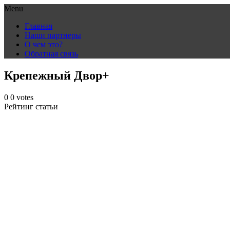
Menu
Skip
Главная
to
Наши партнеры
content
О чем это?
Обратная связь
Крепежный Двор+
0
0
votes
Рейтинг статьи