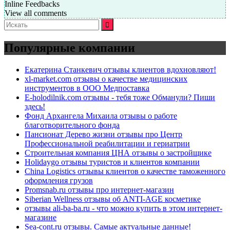
Inline Feedbacks
View all comments
Искать:
Популярные компании
Екатерина Станкевич отзывы клиентов вдохновляют!
xl-market.com отзывы о качестве медицинских
инструментов в ООО Медпоставка
E-holodilnik.com отзывы - тебя тоже Обманули? Пиши
здесь!
Фонд Архангела Михаила отзывы о работе
благотворительного фонда
Пансионат Дерево жизни отзывы про Центр
Профессиональной реабилитации и гериатрии
Строительная компания ЦНА отзывы о застройщике
Holidaygo отзывы туристов и клиентов компании
China Logistics отзывы клиентов о качестве таможенного
оформления грузов
Promsnab.ru отзывы про интернет-магазин
Siberian Wellness отзывы об ANTI-AGE косметике
отзывы ali-ba-ba.ru - что можно купить в этом интернет-
магазине
Sea-cont.ru отзывы. Самые актуальные данные!