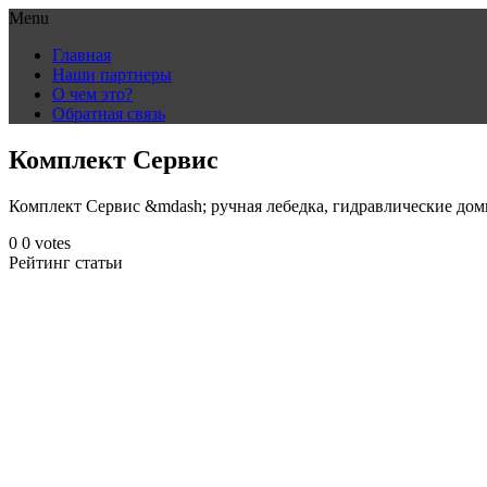
Menu
Skip
Главная
to
Наши партнеры
content
О чем это?
Обратная связь
Комплект Сервис
Комплект Сервис &mdash; ручная лебедка, гидравлические домк
0
0
votes
Рейтинг статьи