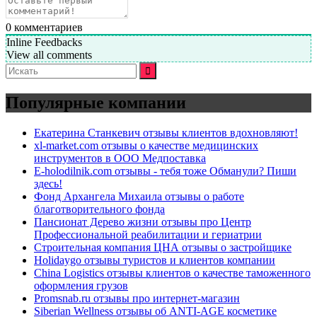
0
комментариев
Inline Feedbacks
View all comments
Искать:
Популярные компании
Екатерина Станкевич отзывы клиентов вдохновляют!
xl-market.com отзывы о качестве медицинских
инструментов в ООО Медпоставка
E-holodilnik.com отзывы - тебя тоже Обманули? Пиши
здесь!
Фонд Архангела Михаила отзывы о работе
благотворительного фонда
Пансионат Дерево жизни отзывы про Центр
Профессиональной реабилитации и гериатрии
Строительная компания ЦНА отзывы о застройщике
Holidaygo отзывы туристов и клиентов компании
China Logistics отзывы клиентов о качестве таможенного
оформления грузов
Promsnab.ru отзывы про интернет-магазин
Siberian Wellness отзывы об ANTI-AGE косметике