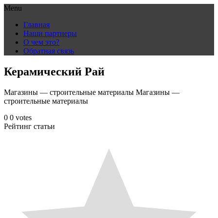
Menu
Skip
Главная
to
Наши партнеры
content
О чем это?
Обратная связь
Керамический Рай
Магазины — строительные материалы Магазины —
строительные материалы
0
0
votes
Рейтинг статьи