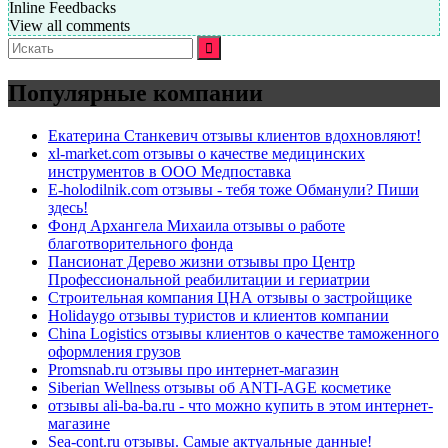
Inline Feedbacks
View all comments
Искать:
Популярные компании
Екатерина Станкевич отзывы клиентов вдохновляют!
xl-market.com отзывы о качестве медицинских
инструментов в ООО Медпоставка
E-holodilnik.com отзывы - тебя тоже Обманули? Пиши
здесь!
Фонд Архангела Михаила отзывы о работе
благотворительного фонда
Пансионат Дерево жизни отзывы про Центр
Профессиональной реабилитации и гериатрии
Строительная компания ЦНА отзывы о застройщике
Holidaygo отзывы туристов и клиентов компании
China Logistics отзывы клиентов о качестве таможенного
оформления грузов
Promsnab.ru отзывы про интернет-магазин
Siberian Wellness отзывы об ANTI-AGE косметике
отзывы ali-ba-ba.ru - что можно купить в этом интернет-
магазине
Sea-cont.ru отзывы. Самые актуальные данные!