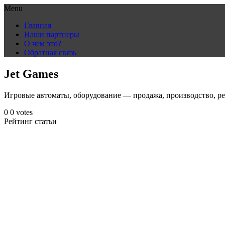
Menu
Skip
Главная
to
Наши партнеры
content
О чем это?
Обратная связь
Jet Games
Игровые автоматы, оборудование — продажа, производство, р
0
0
votes
Рейтинг статьи