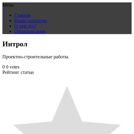
Menu
Skip
Главная
to
Наши партнеры
content
О чем это?
Обратная связь
Интрол
Проектно-строительные работы.
0
0
votes
Рейтинг статьи