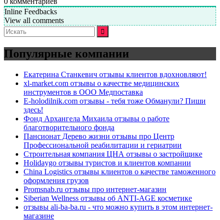
0
комментариев
Inline Feedbacks
View all comments
Искать:
Популярные компании
Екатерина Станкевич отзывы клиентов вдохновляют!
xl-market.com отзывы о качестве медицинских
инструментов в ООО Медпоставка
E-holodilnik.com отзывы - тебя тоже Обманули? Пиши
здесь!
Фонд Архангела Михаила отзывы о работе
благотворительного фонда
Пансионат Дерево жизни отзывы про Центр
Профессиональной реабилитации и гериатрии
Строительная компания ЦНА отзывы о застройщике
Holidaygo отзывы туристов и клиентов компании
China Logistics отзывы клиентов о качестве таможенного
оформления грузов
Promsnab.ru отзывы про интернет-магазин
Siberian Wellness отзывы об ANTI-AGE косметике
отзывы ali-ba-ba.ru - что можно купить в этом интернет-
магазине