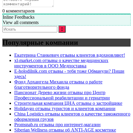
0
комментариев
Inline Feedbacks
View all comments
Искать:
Популярные компании
Екатерина Станкевич отзывы клиентов вдохновляют!
xl-market.com отзывы о качестве медицинских
инструментов в ООО Медпоставка
E-holodilnik.com отзывы - тебя тоже Обманули? Пиши
здесь!
Фонд Архангела Михаила отзывы о работе
благотворительного фонда
Пансионат Дерево жизни отзывы про Центр
Профессиональной реабилитации и гериатрии
Строительная компания ЦНА отзывы о застройщике
Holidaygo отзывы туристов и клиентов компании
China Logistics отзывы клиентов о качестве таможенного
оформления грузов
Promsnab.ru отзывы про интернет-магазин
Siberian Wellness отзывы об ANTI-AGE косметике