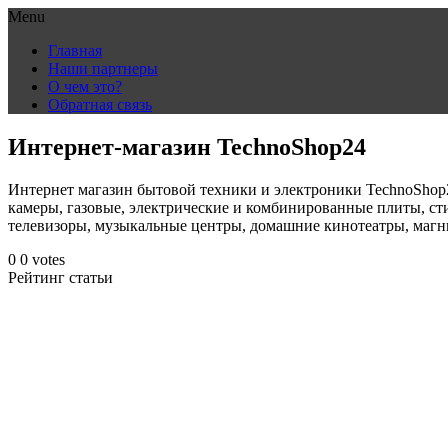
Menu
Skip
Главная
to
Наши партнеры
content
О чем это?
Обратная связь
Интернет-магазин TechnoShop24
Интернет магазин бытовой техники и электроники TechnoShop
камеры, газовые, электрические и комбинированные плиты, с
телевизоры, музыкальные центры, домашние кинотеатры, магн
0
0
votes
Рейтинг статьи