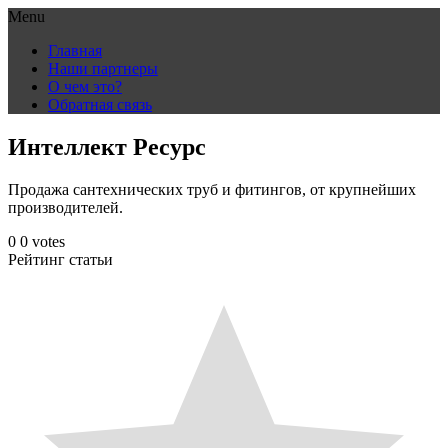
Menu
Skip
Главная
to
Наши партнеры
content
О чем это?
Обратная связь
Интеллект Ресурс
Продажа сантехнических труб и фитингов, от крупнейших
производителей.
0
0
votes
Рейтинг статьи