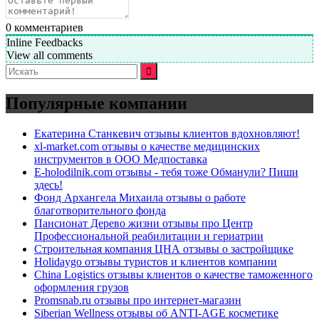
0
комментариев
Inline Feedbacks
View all comments
Искать:
Популярные компании
Екатерина Станкевич отзывы клиентов вдохновляют!
xl-market.com отзывы о качестве медицинских
инструментов в ООО Медпоставка
E-holodilnik.com отзывы - тебя тоже Обманули? Пиши
здесь!
Фонд Архангела Михаила отзывы о работе
благотворительного фонда
Пансионат Дерево жизни отзывы про Центр
Профессиональной реабилитации и гериатрии
Строительная компания ЦНА отзывы о застройщике
Holidaygo отзывы туристов и клиентов компании
China Logistics отзывы клиентов о качестве таможенного
оформления грузов
Promsnab.ru отзывы про интернет-магазин
Siberian Wellness отзывы об ANTI-AGE косметике