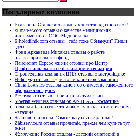
Популярные компании
Екатерина Станкевич отзывы клиентов вдохновляют!
xl-market.com отзывы о качестве медицинских
инструментов в ООО Медпоставка
E-holodilnik.com отзывы - тебя тоже Обманули? Пиши
здесь!
Фонд Архангела Михаила отзывы о работе
благотворительного фонда
Пансионат Дерево жизни отзывы про Центр
Профессиональной реабилитации и гериатрии
Строительная компания ЦНА отзывы о застройщике
Holidaygo отзывы туристов и клиентов компании
China Logistics отзывы клиентов о качестве таможенного
оформления грузов
Promsnab.ru отзывы про интернет-магазин
Siberian Wellness отзывы об ANTI-AGE косметике
отзывы ali-ba-ba.ru - что можно купить в этом интернет-
магазине
Sea-cont.ru отзывы. Самые актуальные данные!
Zhbiservice.ru отзывы прочитай, прежде чем купить тут
ЖБИ
Жемчужина России отзывы - детский санаторий в