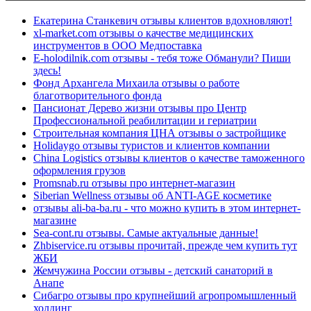
Екатерина Станкевич отзывы клиентов вдохновляют!
xl-market.com отзывы о качестве медицинских
инструментов в ООО Медпоставка
E-holodilnik.com отзывы - тебя тоже Обманули? Пиши
здесь!
Фонд Архангела Михаила отзывы о работе
благотворительного фонда
Пансионат Дерево жизни отзывы про Центр
Профессиональной реабилитации и гериатрии
Строительная компания ЦНА отзывы о застройщике
Holidaygo отзывы туристов и клиентов компании
China Logistics отзывы клиентов о качестве таможенного
оформления грузов
Promsnab.ru отзывы про интернет-магазин
Siberian Wellness отзывы об ANTI-AGE косметике
отзывы ali-ba-ba.ru - что можно купить в этом интернет-
магазине
Sea-cont.ru отзывы. Самые актуальные данные!
Zhbiservice.ru отзывы прочитай, прежде чем купить тут
ЖБИ
Жемчужина России отзывы - детский санаторий в
Анапе
Сибагро отзывы про крупнейший агропромышленный
холдинг