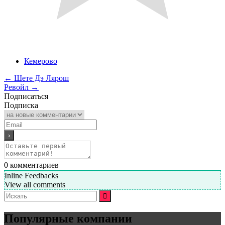
Кемерово
←
Шете Дэ Лярош
Ревойл
→
Подписаться
Подписка
0
комментариев
Inline Feedbacks
View all comments
Искать:
Популярные компании