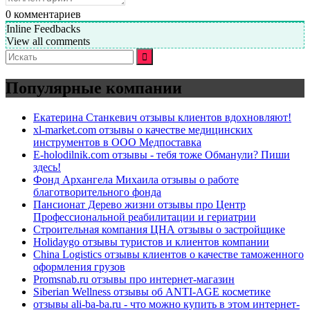
0
комментариев
Inline Feedbacks
View all comments
Искать:
Популярные компании
Екатерина Станкевич отзывы клиентов вдохновляют!
xl-market.com отзывы о качестве медицинских
инструментов в ООО Медпоставка
E-holodilnik.com отзывы - тебя тоже Обманули? Пиши
здесь!
Фонд Архангела Михаила отзывы о работе
благотворительного фонда
Пансионат Дерево жизни отзывы про Центр
Профессиональной реабилитации и гериатрии
Строительная компания ЦНА отзывы о застройщике
Holidaygo отзывы туристов и клиентов компании
China Logistics отзывы клиентов о качестве таможенного
оформления грузов
Promsnab.ru отзывы про интернет-магазин
Siberian Wellness отзывы об ANTI-AGE косметике
отзывы ali-ba-ba.ru - что можно купить в этом интернет-