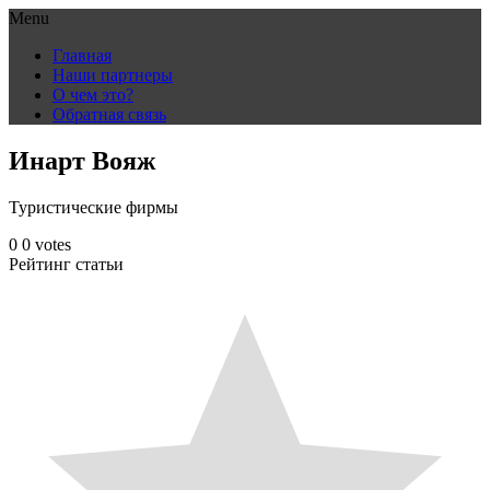
Menu
Skip
Главная
to
Наши партнеры
content
О чем это?
Обратная связь
Инарт Вояж
Туристические фирмы
0
0
votes
Рейтинг статьи