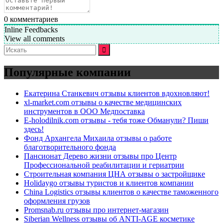
0
комментариев
Inline Feedbacks
View all comments
Искать:
Популярные компании
Екатерина Станкевич отзывы клиентов вдохновляют!
xl-market.com отзывы о качестве медицинских
инструментов в ООО Медпоставка
E-holodilnik.com отзывы - тебя тоже Обманули? Пиши
здесь!
Фонд Архангела Михаила отзывы о работе
благотворительного фонда
Пансионат Дерево жизни отзывы про Центр
Профессиональной реабилитации и гериатрии
Строительная компания ЦНА отзывы о застройщике
Holidaygo отзывы туристов и клиентов компании
China Logistics отзывы клиентов о качестве таможенного
оформления грузов
Promsnab.ru отзывы про интернет-магазин
Siberian Wellness отзывы об ANTI-AGE косметике